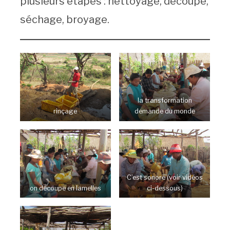
plusieurs étapes : nettoyage, découpe,
séchage, broyage.
la transformation
rinçage
demande du monde
C’est sonore (voir vidéos
on découpe en lamelles
ci-dessous)