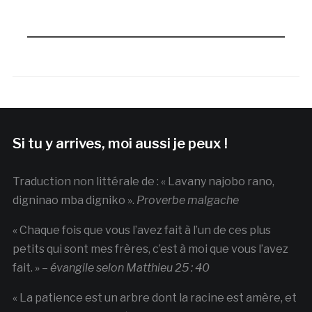
Si tu y arrives, moi aussi je peux !
Traduction non littérale de : « Lavany najobo rano,
digninao mba digniko ».
Proverbe malgache
« Chaque fois que vous l’avez fait à l’un de ces plus
petits qui sont mes frères, c’est à moi que vous l’avez
fait. » –
évangile selon Matthieu 25 : 40
« La patience est un arbre dont la racine est amère, et