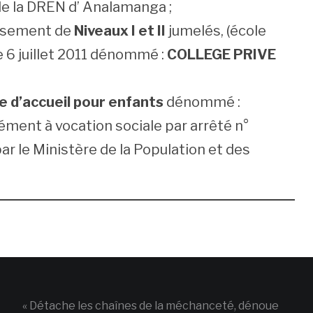
 la DREN d’ Analamanga ;
issement de
Niveaux I et II
jumelés, (école
e 6 juillet 2011 dénommé :
COLLEGE PRIVE
e d’accueil pour enfants
dénommé :
ent à vocation sociale par arrêté n°
r le Ministère de la Population et des
« Détache les chaînes de la méchanceté, dénoue