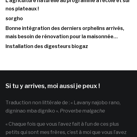
L’agriculture naturelle au programme à l’école et sur
nos plateaux !
sorgho
Bonne intégration des derniers orphelins arrivés,
mais besoin de rénovation pour la maisonnée…
Installation des digesteurs biogaz
Si tu y arrives, moi aussi je peux !
Traduction non littérale de : « Lavany najobo rano,
digninao mba digniko ».
Proverbe malgache
« Chaque fois que vous l’avez fait à l’un de ces plus
petits qui sont mes frères, c’est à moi que vous l’avez