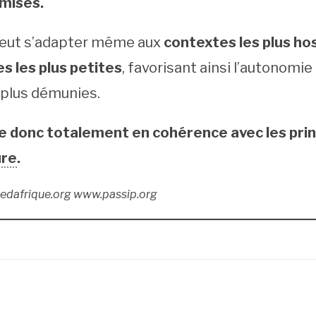
misés.
peut s’adapter même aux
contextes les plus hos
es les plus petites
, favorisant ainsi l’autonomie
 plus démunies.
e donc totalement en cohérence avec les prin
ure
.
iedafrique.org www.passip.org