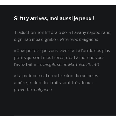
Si tu y arrives, moi aussi je peux !
Traduction non littérale de : « Lavany najobo rano,
digninao mba digniko ».
Proverbe malgache
« Chaque fois que vous l’avez fait à l’un de ces plus
petits qui sont mes frères, c’est à moi que vous
l’avez fait. » –
évangile selon Matthieu 25 : 40
« La patience est un arbre dont la racine est
amère, et dont les fruits sont très doux. » –
proverbe malgache