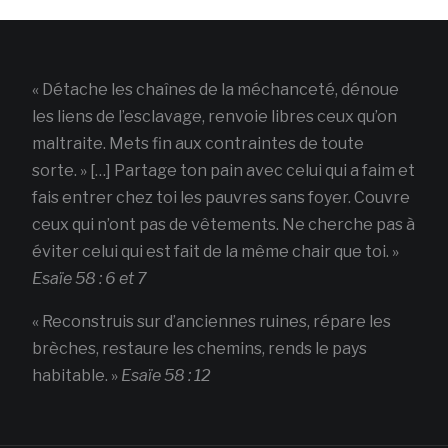
« Détache les chaînes de la méchanceté, dénoue
les liens de l’esclavage, renvoie libres ceux qu’on
maltraite. Mets fin aux contraintes de toute
sorte. » […] Partage ton pain avec celui qui a faim et
fais entrer chez toi les pauvres sans foyer. Couvre
ceux qui n’ont pas de vêtements. Ne cherche pas à
éviter celui qui est fait de la même chair que toi. »
Esaïe 58 : 6 et 7
« Reconstruis sur d’anciennes ruines, répare les
brèches, restaure les chemins, rends le pays
habitable. »
Esaïe 58 : 12