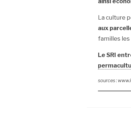
ainsi écono
La culture 
aux parcell
familles les
Le SRI entr
permacult
sources : www.