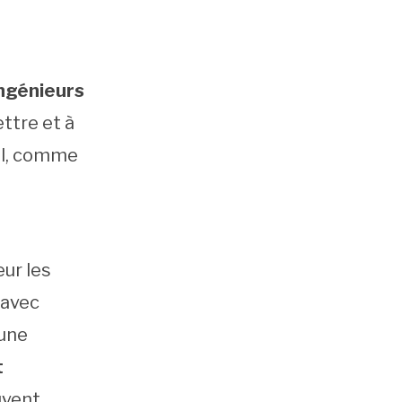
ingénieurs
ettre et à
al, comme
ur les
 avec
’une
t
uvent