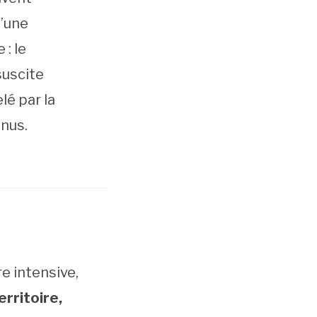
u’une
: le
suscite
lé par la
enus.
re intensive,
rritoire,