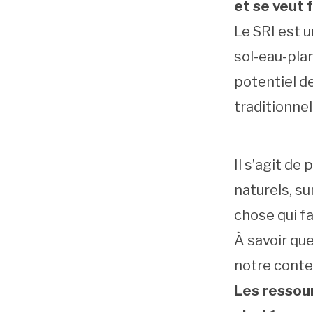
et se veut
Le SRI est 
sol-eau-plan
potentiel d
traditionnel
Il s’agit de
naturels, su
chose qui f
À savoir que
notre contex
Les ressou