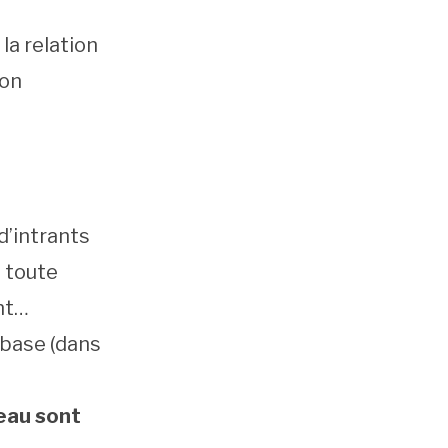
la relation
son
 d’intrants
; toute
nt…
a base (dans
eau sont