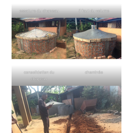
ossature du chapeau
il faut du volume
consolidation du
cheminée
chapeau