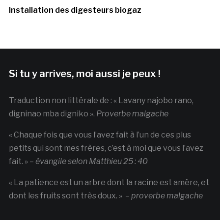
Installation des digesteurs biogaz
Si tu y arrives, moi aussi je peux !
Traduction non littérale de : « Lavany najobo rano,
digninao mba digniko ».
Proverbe malgache
« Chaque fois que vous l’avez fait à l’un de ces plus
petits qui sont mes frères, c’est à moi que vous l’avez
fait. » –
évangile selon Matthieu 25 : 40
« La patience est un arbre dont la racine est amère, et
dont les fruits sont très doux. » –
proverbe malgache