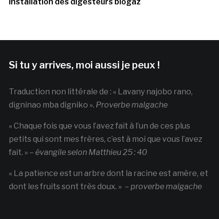
Installation des digesteurs biogaz
Si tu y arrives, moi aussi je peux !
Traduction non littérale de : « Lavany najobo rano,
digninao mba digniko ».
Proverbe malgache
« Chaque fois que vous l’avez fait à l’un de ces plus
petits qui sont mes frères, c’est à moi que vous l’avez
fait. » –
évangile selon Matthieu 25 : 40
« La patience est un arbre dont la racine est amère, et
dont les fruits sont très doux. » –
proverbe malgache