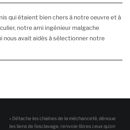
 qui étaient bien chers à notre oeuvre et à
ticulier, notre ami ingénieur malgache
 nous avait aidés à sélectionner notre
« Détache les chaînes de la méchanceté, dénoue
les liens de l’esclavage, renvoie libres ceux qu’on