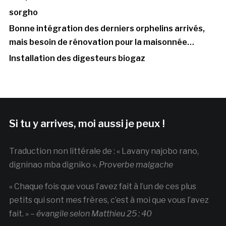
sorgho
Bonne intégration des derniers orphelins arrivés,
mais besoin de rénovation pour la maisonnée…
Installation des digesteurs biogaz
Si tu y arrives, moi aussi je peux !
Traduction non littérale de : « Lavany najobo rano,
digninao mba digniko ».
Proverbe malgache
« Chaque fois que vous l’avez fait à l’un de ces plus
petits qui sont mes frères, c’est à moi que vous l’avez
fait. » –
évangile selon Matthieu 25 : 40