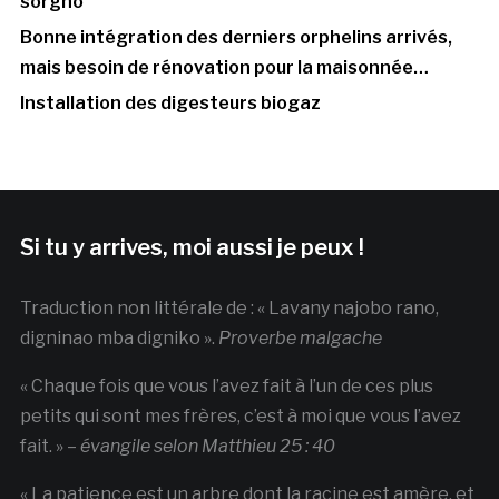
sorgho
Bonne intégration des derniers orphelins arrivés,
mais besoin de rénovation pour la maisonnée…
Installation des digesteurs biogaz
Si tu y arrives, moi aussi je peux !
Traduction non littérale de : « Lavany najobo rano,
digninao mba digniko ».
Proverbe malgache
« Chaque fois que vous l’avez fait à l’un de ces plus
petits qui sont mes frères, c’est à moi que vous l’avez
fait. » –
évangile selon Matthieu 25 : 40
« La patience est un arbre dont la racine est amère, et