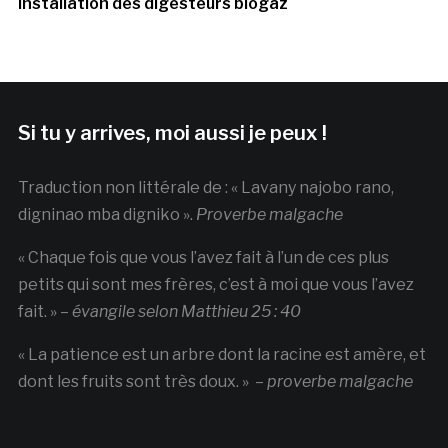
Installation des digesteurs biogaz
Si tu y arrives, moi aussi je peux !
Traduction non littérale de : « Lavany najobo rano,
digninao mba digniko ».
Proverbe malgache
« Chaque fois que vous l’avez fait à l’un de ces plus
petits qui sont mes frères, c’est à moi que vous l’avez
fait. » –
évangile selon Matthieu 25 : 40
« La patience est un arbre dont la racine est amère, et
dont les fruits sont très doux. » –
proverbe malgache