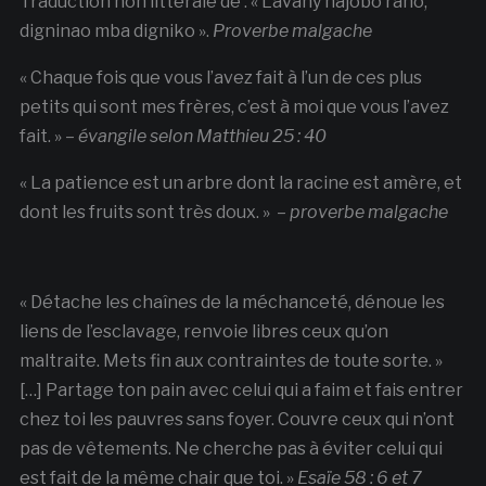
Traduction non littérale de : « Lavany najobo rano,
digninao mba digniko ».
Proverbe malgache
« Chaque fois que vous l’avez fait à l’un de ces plus
petits qui sont mes frères, c’est à moi que vous l’avez
fait. » –
évangile selon Matthieu 25 : 40
« La patience est un arbre dont la racine est amère, et
dont les fruits sont très doux. » –
proverbe malgache
« Détache les chaînes de la méchanceté, dénoue les
liens de l’esclavage, renvoie libres ceux qu’on
maltraite. Mets fin aux contraintes de toute sorte. »
[…] Partage ton pain avec celui qui a faim et fais entrer
chez toi les pauvres sans foyer. Couvre ceux qui n’ont
pas de vêtements. Ne cherche pas à éviter celui qui
est fait de la même chair que toi. »
Esaïe 58 : 6 et 7