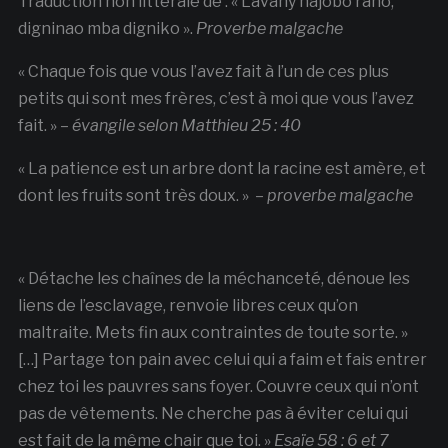
Traduction non littérale de : « Lavany najobo rano,
digninao mba digniko ».
Proverbe malgache
« Chaque fois que vous l’avez fait à l’un de ces plus
petits qui sont mes frères, c’est à moi que vous l’avez
fait. » –
évangile selon Matthieu 25 : 40
« La patience est un arbre dont la racine est amère, et
dont les fruits sont très doux. » –
proverbe malgache
« Détache les chaînes de la méchanceté, dénoue les
liens de l’esclavage, renvoie libres ceux qu’on
maltraite. Mets fin aux contraintes de toute sorte. »
[…] Partage ton pain avec celui qui a faim et fais entrer
chez toi les pauvres sans foyer. Couvre ceux qui n’ont
pas de vêtements. Ne cherche pas à éviter celui qui
est fait de la même chair que toi. »
Esaïe 58 : 6 et 7