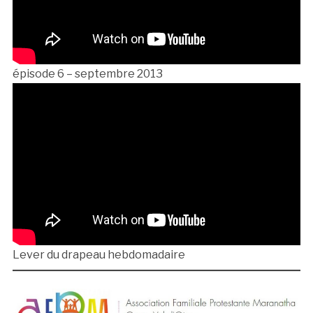
épisode 6 – septembre 2013
Lever du drapeau hebdomadaire